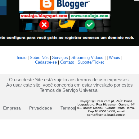
Inicio
|
Sobre Nós
|
Serviços
|
Streaming Videos
| |
Whois
|
Cadastre-se
|
Contato
|
Suporte/Ticket
O uso deste Site está sujeito aos termos de uso expressos.
Ao usar este site, você concorda em estar vinculado por estes
Termos de Serviço Universal.
Coyright@ Brasil.com.pt, País: Brasil,
Logradouro: Rua Hidaerson Garreto, Nº
Empresa
Privacidade
Termos
|
01, Bairro: Nicolau, Cidade: Mata Roma,
Cep Nº 65510-000, email
conta@conta.brasil.com.pt